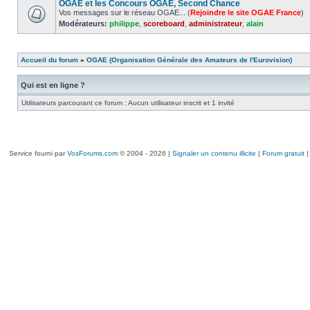
OGAE et les Concours OGAE, Second Chance
Vos messages sur le réseau OGAE... (
Rejoindre le site OGAE France
)
Modérateurs:
philippe
,
scoreboard
,
administrateur
,
alain
Accueil du forum
»
OGAE (Organisation Générale des Amateurs de l'Eurovision)
Qui est en ligne ?
Utilisateurs parcourant ce forum : Aucun utilisateur inscrit et 1 invité
Service fourni par
VosForums.com
© 2004 - 2026 |
Signaler un contenu illicite
|
Forum gratuit