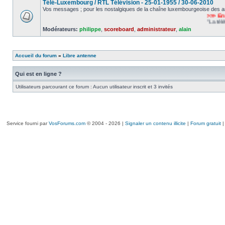
Télé-Luxembourg / RTL Télévision - 25-01-1955 / 30-06-2010
Vos messages ; pour les nostalgiques de la chaîne luxembourgeoise des a
>>> En s
"La télévi
Modérateurs:
philippe
,
scoreboard
,
administrateur
,
alain
Accueil du forum
»
Libre antenne
Qui est en ligne ?
Utilisateurs parcourant ce forum : Aucun utilisateur inscrit et 3 invités
Service fourni par
VosForums.com
© 2004 - 2026 |
Signaler un contenu illicite
|
Forum gratuit