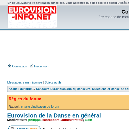
En poursuivant votre navigation sur ce site, vous acceptez que des cookies soient utilisés af
Co
1er espace de com
Connexion
Inscription
Messages sans réponse
|
Sujets actifs
Accueil du forum
»
Concours Eurovision Junior, Danseurs, Musiciens et Danse de sa
Règles du forum
Rappel :
charte d'utilisation du forum
Eurovision de la Danse en général
Modérateurs:
philippe
,
scoreboard
,
administrateur
,
alain