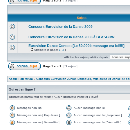
Page
1
sur
1
[ 3 sujets ]
Sujets
Concours Eurovision de la Danse 2009
Concours Eurovision de la Danse 2008 à GLASGOW!
Eurovision Dance Contest [Le 50.000è message est ici!!!!]
[
Atteindre la page:
1
,
2
]
Afficher les sujets publiés depuis:
Page
1
sur
1
[ 3 sujets ]
Accueil du forum
»
Concours Eurovision Junior, Danseurs, Musiciens et Danse de sa
Qui est en ligne ?
Utilisateurs parcourant ce forum : Aucun utilisateur inscrit et 1 invité
Messages non lus
Aucun message non lu
Messages non lus [ Populaires ]
Aucun message non lu [ Populaire ]
Messages non lus [ Verrouillés ]
Aucun message non lu [ Verrouillé ]