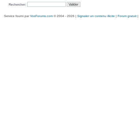
Rechercher:
Service fourni par
VosForums.com
© 2004 - 2026 |
Signaler un contenu illicite
|
Forum gratuit