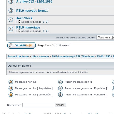
Archive CLT - 22/01/1995
RTL9 nouveau format
Jean Stock
[
Atteindre la page:
1
,
2
]
RTL9 numérique
[
Atteindre la page:
1
,
2
]
Afficher les sujets publiés depuis:
Page
1
sur
3
[ 111 sujets ]
Accueil du forum
»
Libre antenne
»
Télé-Luxembourg / RTL Télévision - 25-01-1955 / 
Qui est en ligne ?
Utilisateurs parcourant ce forum : Aucun utilisateur inscrit et 2 invités
Messages non lus
Aucun message non lu
Messages non lus [ Populaires ]
Aucun message non lu [ Populaire ]
Messages non lus [ Verrouillés ]
Aucun message non lu [ Verrouillé ]
Rechercher: