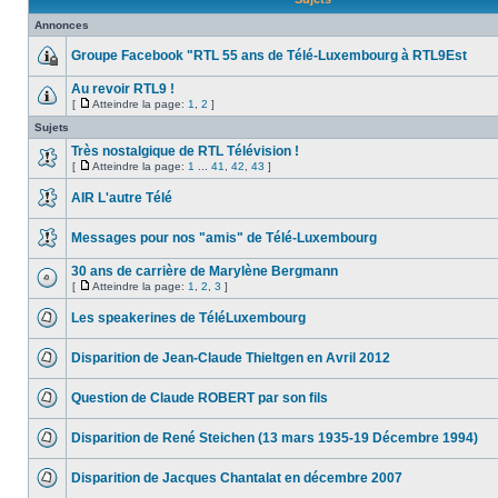
Annonces
Groupe Facebook "RTL 55 ans de Télé-Luxembourg à RTL9Est
Au revoir RTL9 !
[
Atteindre la page:
1
,
2
]
Sujets
Très nostalgique de RTL Télévision !
[
Atteindre la page:
1
...
41
,
42
,
43
]
AIR L'autre Télé
Messages pour nos "amis" de Télé-Luxembourg
30 ans de carrière de Marylène Bergmann
[
Atteindre la page:
1
,
2
,
3
]
Les speakerines de TéléLuxembourg
Disparition de Jean-Claude Thieltgen en Avril 2012
Question de Claude ROBERT par son fils
Disparition de René Steichen (13 mars 1935-19 Décembre 1994)
Disparition de Jacques Chantalat en décembre 2007