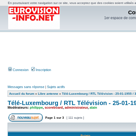
En poursuivant votre navigation sur ce site, vous acceptez que des cookies soient utilisés af
Co
1er espace de com
Connexion
Inscription
Messages sans réponse
|
Sujets actifs
Accueil du forum
»
Libre antenne
»
Télé-Luxembourg / RTL Télévision - 25-01-1955 / 
Télé-Luxembourg / RTL Télévision - 25-01-19
Modérateurs:
philippe
,
scoreboard
,
administrateur
,
alain
Page
1
sur
3
[ 111 sujets ]
Sujets