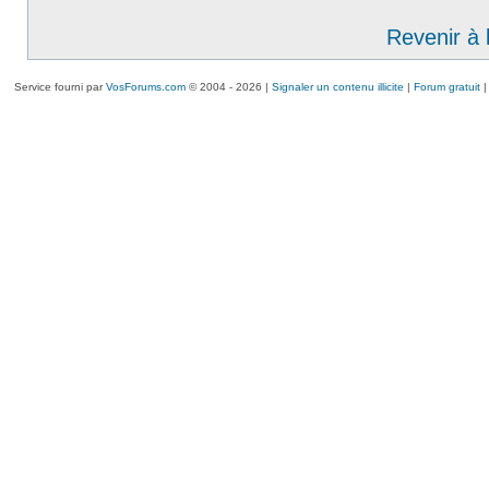
Revenir à 
Service fourni par
VosForums.com
© 2004 - 2026 |
Signaler un contenu illicite
|
Forum gratuit