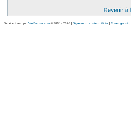
Revenir à 
Service fourni par
VosForums.com
© 2004 - 2026 |
Signaler un contenu illicite
|
Forum gratuit