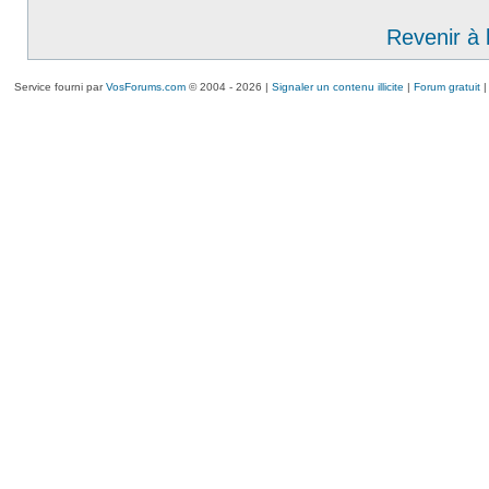
Revenir à 
Service fourni par
VosForums.com
© 2004 - 2026 |
Signaler un contenu illicite
|
Forum gratuit