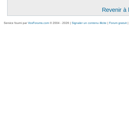
Revenir à 
Service fourni par
VosForums.com
© 2004 - 2026 |
Signaler un contenu illicite
|
Forum gratuit