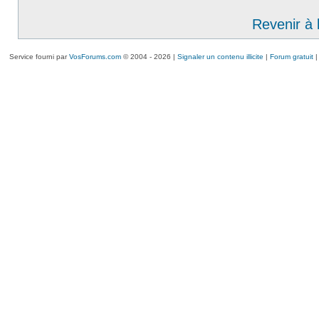
Revenir à 
Service fourni par
VosForums.com
© 2004 - 2026 |
Signaler un contenu illicite
|
Forum gratuit