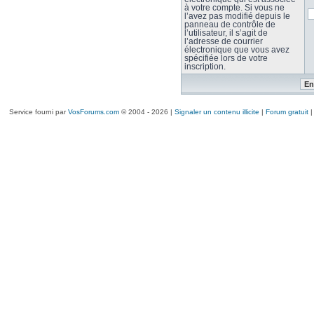
à votre compte. Si vous ne
l’avez pas modifié depuis le
panneau de contrôle de
l’utilisateur, il s’agit de
l’adresse de courrier
électronique que vous avez
spécifiée lors de votre
inscription.
Service fourni par
VosForums.com
© 2004 - 2026 |
Signaler un contenu illicite
|
Forum gratuit