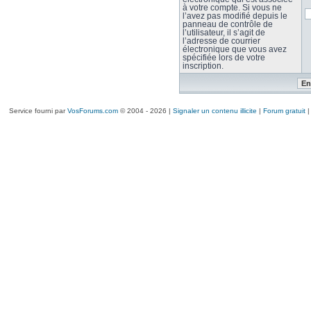
à votre compte. Si vous ne
l’avez pas modifié depuis le
panneau de contrôle de
l’utilisateur, il s’agit de
l’adresse de courrier
électronique que vous avez
spécifiée lors de votre
inscription.
Service fourni par
VosForums.com
© 2004 - 2026 |
Signaler un contenu illicite
|
Forum gratuit