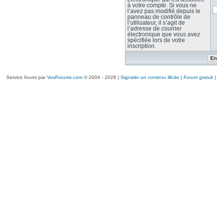
à votre compte. Si vous ne
l’avez pas modifié depuis le
panneau de contrôle de
l’utilisateur, il s’agit de
l’adresse de courrier
électronique que vous avez
spécifiée lors de votre
inscription.
Service fourni par
VosForums.com
© 2004 - 2026 |
Signaler un contenu illicite
|
Forum gratuit