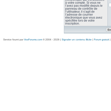
à votre compte. Si vous ne
l’avez pas modifié depuis le
panneau de contrôle de
l’utilisateur, il s’agit de
l’adresse de courrier
électronique que vous avez
spécifiée lors de votre
inscription.
Service fourni par
VosForums.com
© 2004 - 2026 |
Signaler un contenu illicite
|
Forum gratuit