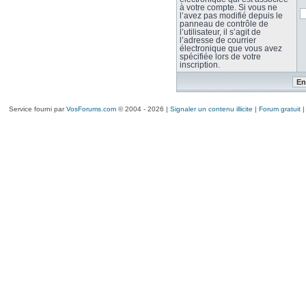
à votre compte. Si vous ne
l’avez pas modifié depuis le
panneau de contrôle de
l’utilisateur, il s’agit de
l’adresse de courrier
électronique que vous avez
spécifiée lors de votre
inscription.
Service fourni par
VosForums.com
© 2004 - 2026 |
Signaler un contenu illicite
|
Forum gratuit