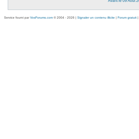
Avant le 09 Août 
Service fourni par
VosForums.com
© 2004 - 2026 |
Signaler un contenu illicite
|
Forum gratuit