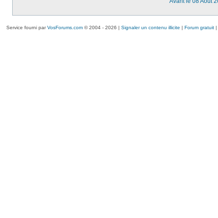
Avant le 08 Août 
Service fourni par
VosForums.com
© 2004 - 2026 |
Signaler un contenu illicite
|
Forum gratuit