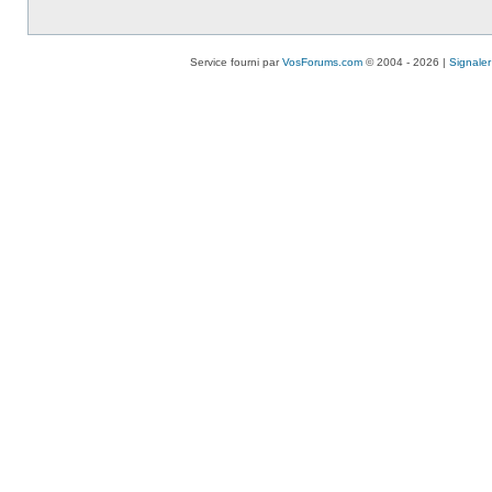
Service fourni par
VosForums.com
© 2004 - 2026 |
Signaler 