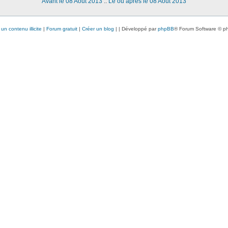
Avant le 08 Août 2013
::
Le ou après le 08 Août 2013
un contenu illicite
|
Forum gratuit
|
Créer un blog
|
| Développé par
phpBB
® Forum Software © p