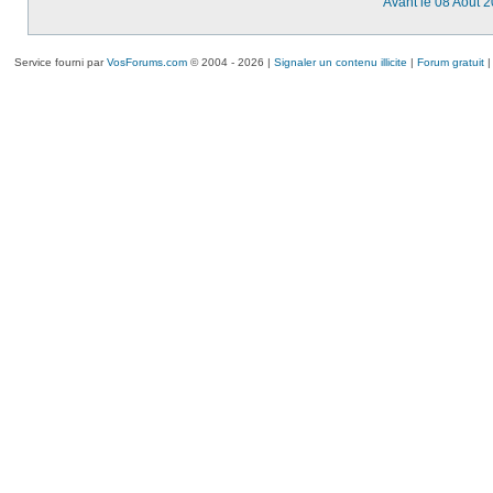
Avant le 08 Août 
Service fourni par
VosForums.com
© 2004 - 2026 |
Signaler un contenu illicite
|
Forum gratuit