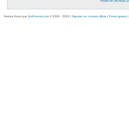
Avant le 08 Août 
Service fourni par
VosForums.com
© 2004 - 2026 |
Signaler un contenu illicite
|
Forum gratuit