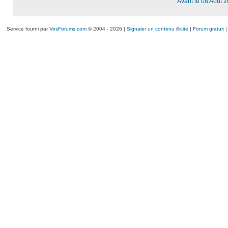
Avant le 08 Août 
Service fourni par
VosForums.com
© 2004 - 2026 |
Signaler un contenu illicite
|
Forum gratuit