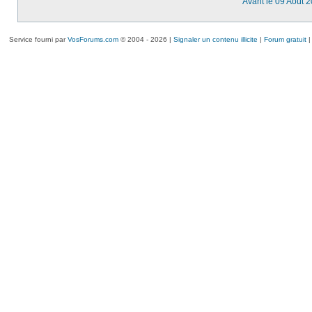
Avant le 09 Août 
Service fourni par
VosForums.com
© 2004 - 2026 |
Signaler un contenu illicite
|
Forum gratuit