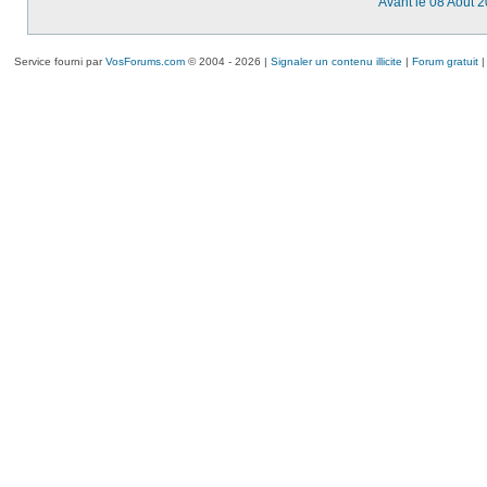
Avant le 08 Août 
Service fourni par
VosForums.com
© 2004 - 2026 |
Signaler un contenu illicite
|
Forum gratuit