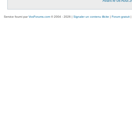
Avant le 08 Août 
Service fourni par
VosForums.com
© 2004 - 2026 |
Signaler un contenu illicite
|
Forum gratuit