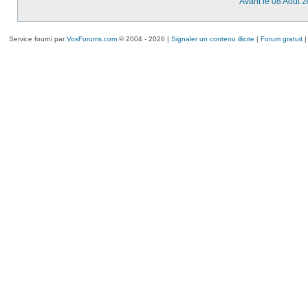
Avant le 08 Août 
Service fourni par
VosForums.com
© 2004 - 2026 |
Signaler un contenu illicite
|
Forum gratuit