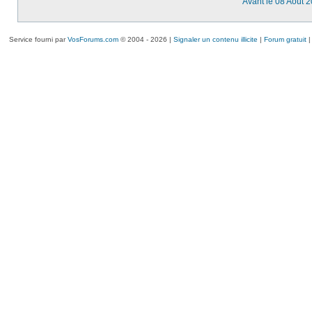
Avant le 08 Août 
Service fourni par
VosForums.com
© 2004 - 2026 |
Signaler un contenu illicite
|
Forum gratuit