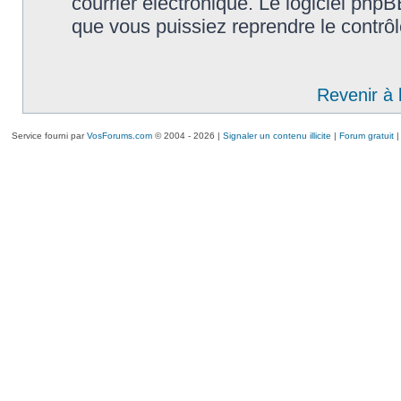
courrier électronique. Le logiciel ph
que vous puissiez reprendre le contrô
Revenir à 
Service fourni par
VosForums.com
© 2004 - 2026 |
Signaler un contenu illicite
|
Forum gratuit