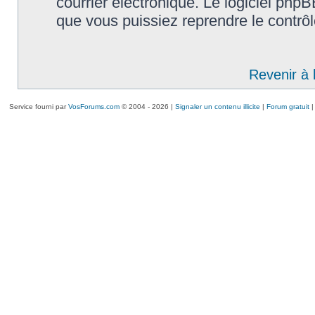
courrier électronique. Le logiciel ph
que vous puissiez reprendre le contrô
Revenir à 
Service fourni par
VosForums.com
© 2004 - 2026 |
Signaler un contenu illicite
|
Forum gratuit