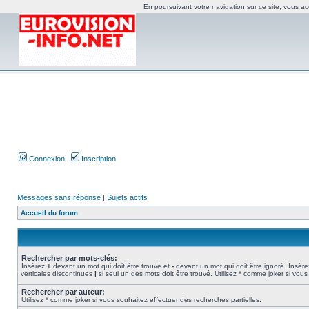
En poursuivant votre navigation sur ce site, vous acc
Connexion
Inscription
Messages sans réponse
|
Sujets actifs
Accueil du forum
Rechercher par mots-clés:
Insérez
+
devant un mot qui doit être trouvé et
-
devant un mot qui doit être ignoré. Insére
verticales discontinues
|
si seul un des mots doit être trouvé. Utilisez * comme joker si vous
Rechercher par auteur:
Utilisez * comme joker si vous souhaitez effectuer des recherches partielles.