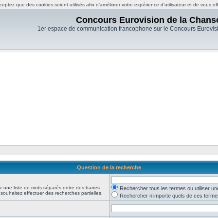
eptez que des cookies soient utilisés afin d'améliorer votre expérience d'utilisateur et de vous of
Concours Eurovision de la Chans
1er espace de communication francophone sur le Concours Eurovis
Question de la recherche
z une liste de mots séparés entre des barres
Rechercher tous les termes ou utiliser 
 souhaitez effectuer des recherches partielles.
Rechercher n’importe quels de ces terme