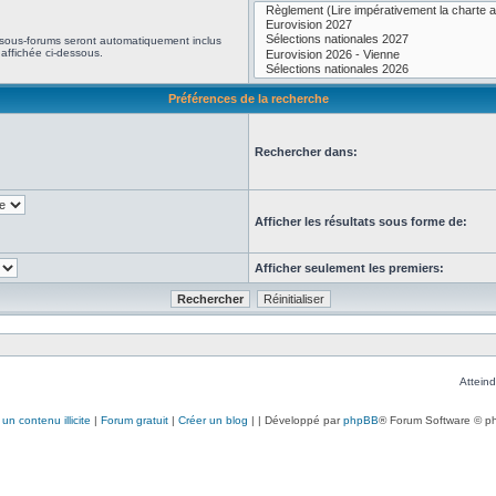
 sous-forums seront automatiquement inclus
affichée ci-dessous.
Préférences de la recherche
Rechercher dans:
Afficher les résultats sous forme de:
Afficher seulement les premiers:
Atteind
un contenu illicite
|
Forum gratuit
|
Créer un blog
|
| Développé par
phpBB
® Forum Software © p