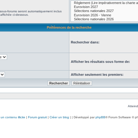
 sous-forums seront automatiquement inclus
affichée ci-dessous.
Préférences de la recherche
Rechercher dans:
Afficher les résultats sous forme de:
Afficher seulement les premiers:
Atteind
un contenu illicite
|
Forum gratuit
|
Créer un blog
|
| Développé par
phpBB
® Forum Software © p