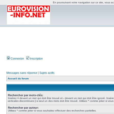
En poursuivant votre navigation sur ce site, vous acc
Connexion
Inscription
Messages sans réponse
|
Sujets actifs
Accueil du forum
Rechercher par mots-clés:
Insérez
+
devant un mot qui doit être trouvé et
-
devant un mot qui doit être ignoré. Insére
verticales discontinues
|
si seul un des mots doit être trouvé. Utilisez * comme joker si vous
Rechercher par auteur:
Utilisez * comme joker si vous souhaitez effectuer des recherches partielles.