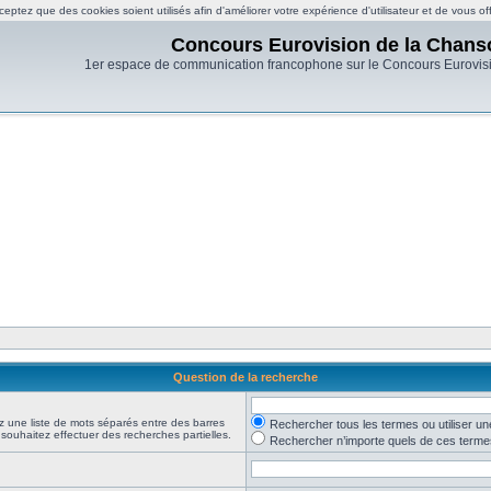
eptez que des cookies soient utilisés afin d'améliorer votre expérience d'utilisateur et de vous of
Concours Eurovision de la Chans
1er espace de communication francophone sur le Concours Eurovis
Question de la recherche
z une liste de mots séparés entre des barres
Rechercher tous les termes ou utiliser 
 souhaitez effectuer des recherches partielles.
Rechercher n’importe quels de ces terme