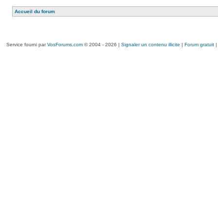
Accueil du forum
Service fourni par
VosForums.com
© 2004 - 2026 |
Signaler un contenu illicite
|
Forum gratuit