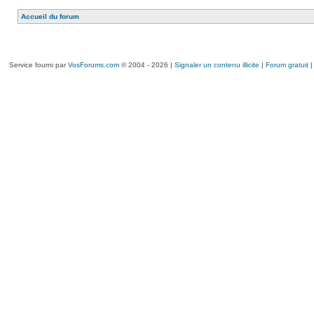
Accueil du forum
Service fourni par
VosForums.com
© 2004 - 2026 |
Signaler un contenu illicite
|
Forum gratuit