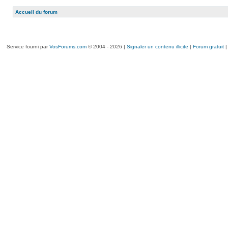
Accueil du forum
Service fourni par
VosForums.com
© 2004 - 2026 |
Signaler un contenu illicite
|
Forum gratuit