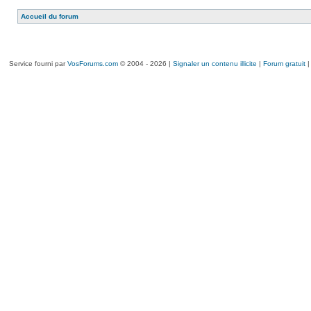
Accueil du forum
Service fourni par
VosForums.com
© 2004 - 2026 |
Signaler un contenu illicite
|
Forum gratuit