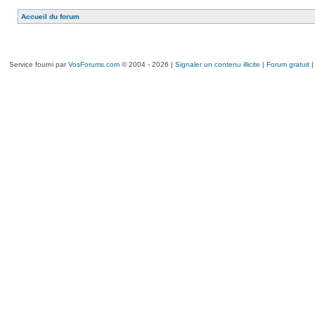
Accueil du forum
Service fourni par
VosForums.com
© 2004 - 2026 |
Signaler un contenu illicite
|
Forum gratuit