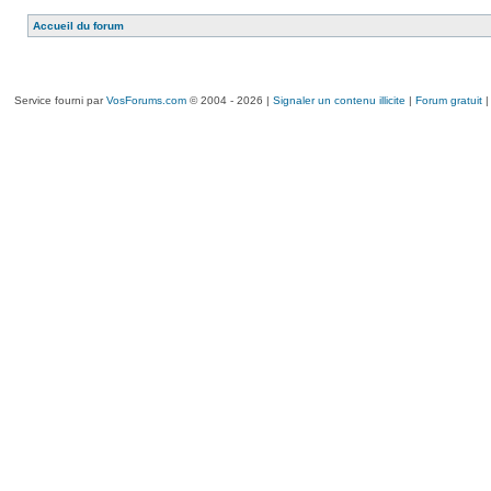
Accueil du forum
Service fourni par
VosForums.com
© 2004 - 2026 |
Signaler un contenu illicite
|
Forum gratuit