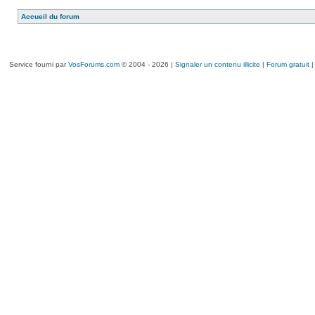
Accueil du forum
Service fourni par
VosForums.com
© 2004 - 2026 |
Signaler un contenu illicite
|
Forum gratuit