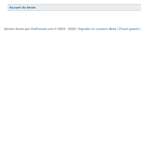
Accueil du forum
Service fourni par
VosForums.com
© 2004 - 2026 |
Signaler un contenu illicite
|
Forum gratuit