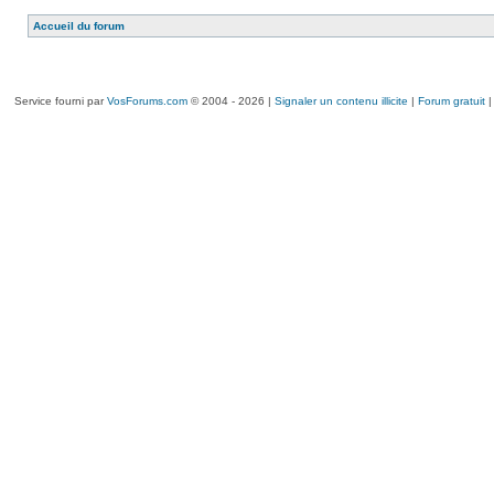
Accueil du forum
Service fourni par
VosForums.com
© 2004 - 2026 |
Signaler un contenu illicite
|
Forum gratuit