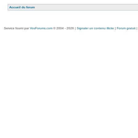
Accueil du forum
Service fourni par
VosForums.com
© 2004 - 2026 |
Signaler un contenu illicite
|
Forum gratuit