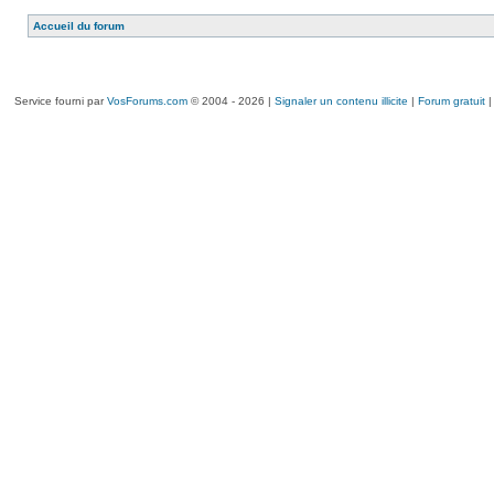
Accueil du forum
Service fourni par
VosForums.com
© 2004 - 2026 |
Signaler un contenu illicite
|
Forum gratuit