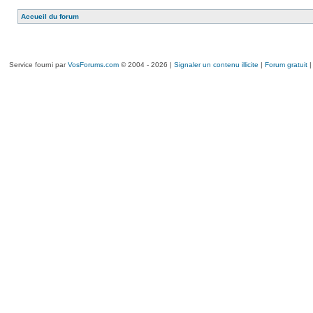
Accueil du forum
Service fourni par
VosForums.com
© 2004 - 2026 |
Signaler un contenu illicite
|
Forum gratuit