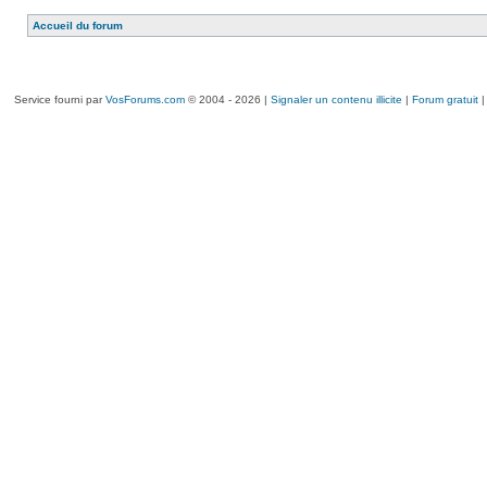
Accueil du forum
Service fourni par
VosForums.com
© 2004 - 2026 |
Signaler un contenu illicite
|
Forum gratuit