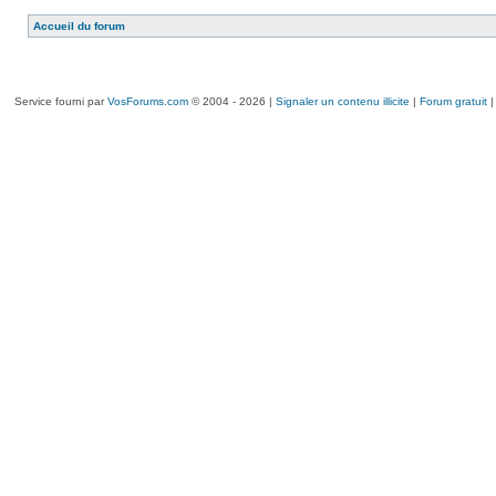
Accueil du forum
Service fourni par
VosForums.com
© 2004 - 2026 |
Signaler un contenu illicite
|
Forum gratuit