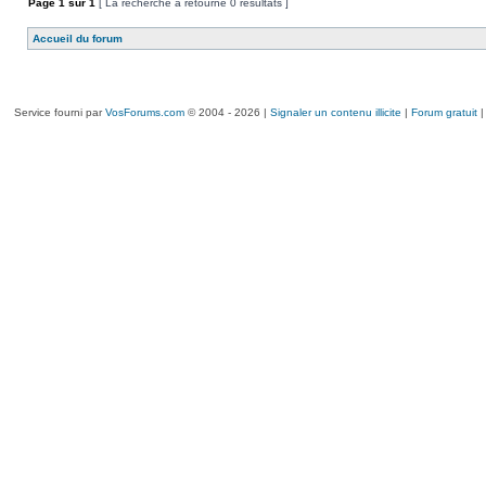
Page
1
sur
1
[ La recherche a retourné 0 résultats ]
Accueil du forum
Service fourni par
VosForums.com
© 2004 - 2026 |
Signaler un contenu illicite
|
Forum gratuit