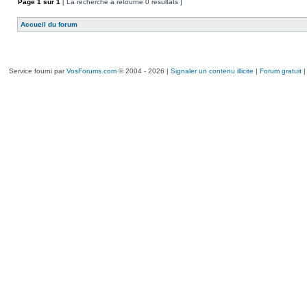
Page
1
sur
1
[ La recherche a retourné 0 résultats ]
Accueil du forum
Service fourni par
VosForums.com
© 2004 - 2026 |
Signaler un contenu illicite
|
Forum gratuit