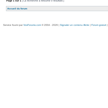
Page
1
sur
1
[ La recherche a retourné 0 résultats ]
Accueil du forum
Service fourni par
VosForums.com
© 2004 - 2026 |
Signaler un contenu illicite
|
Forum gratuit