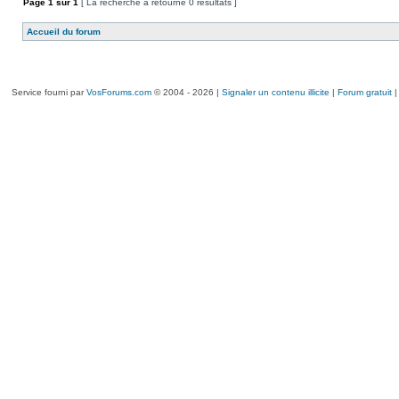
Page
1
sur
1
[ La recherche a retourné 0 résultats ]
Accueil du forum
Service fourni par
VosForums.com
© 2004 - 2026 |
Signaler un contenu illicite
|
Forum gratuit