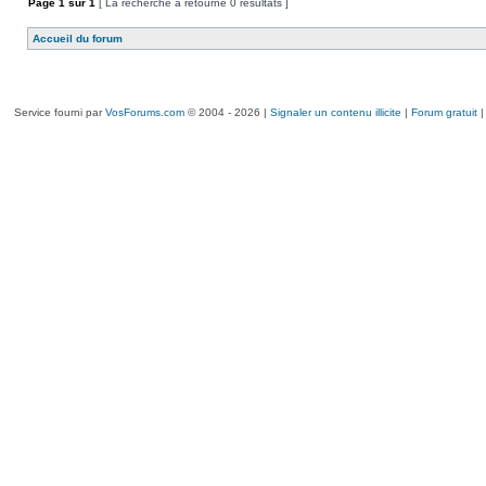
Page
1
sur
1
[ La recherche a retourné 0 résultats ]
Accueil du forum
Service fourni par
VosForums.com
© 2004 - 2026 |
Signaler un contenu illicite
|
Forum gratuit