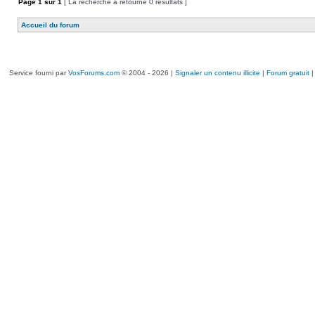
Page
1
sur
1
[ La recherche a retourné 0 résultats ]
Accueil du forum
Service fourni par
VosForums.com
© 2004 - 2026 |
Signaler un contenu illicite
|
Forum gratuit