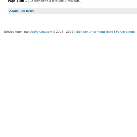
Page
1
sur
1
[ La recherche a retourné 0 résultats ]
Accueil du forum
Service fourni par
VosForums.com
© 2004 - 2026 |
Signaler un contenu illicite
|
Forum gratuit